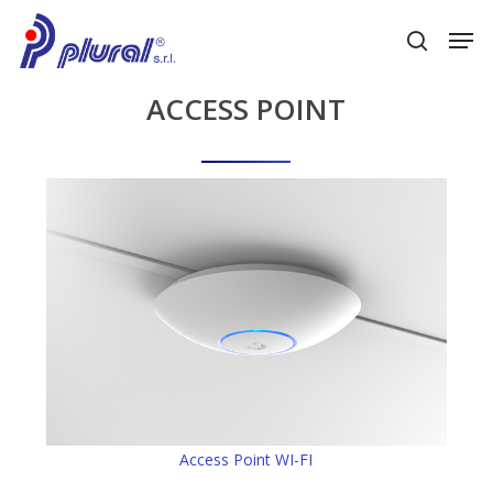
Skip
Men
to
search
main
content
ACCESS
POINT
Access Point WI-FI