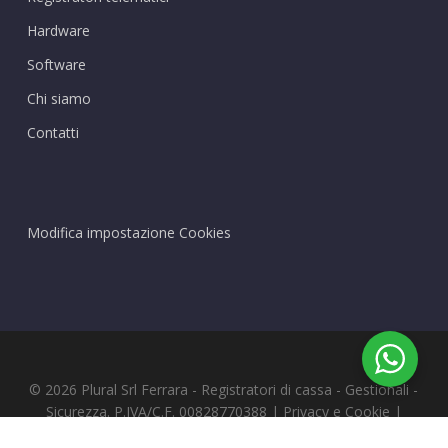
Hardware
Software
Chi siamo
Contatti
Modifica impostazione Cookies
© 2026 Plural Srl Ferrara - Registratori di cassa - Gestionali -
Sicurezza. P.IVA/C.F. 00828770388 |
Privacy
e
Cookie
|
Credits
Digife