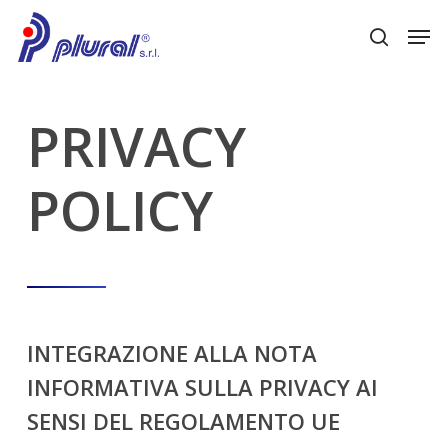
Skip
Men
to
search
main
content
PRIVACY
POLICY
INTEGRAZIONE
ALLA
NOTA
INFORMATIVA
SULLA
PRIVACY
AI
SENSI
DEL
REGOLAMENTO
UE