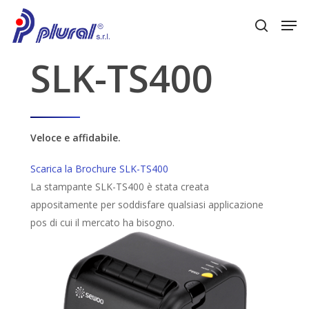
Skip
Men
to
search
main
SLK-TS400
content
Veloce
e
affidabile.
Scarica la Brochure SLK-TS400
La stampante SLK-TS400 è stata creata
appositamente per soddisfare qualsiasi applicazione
pos di cui il mercato ha bisogno.